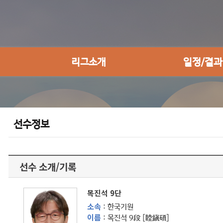
리그소개
일정/결과
선수정보
선수 소개/기록
목진석 9단
소속
: 한국기원
이름
: 목진석 9段 [睦鎭碩]