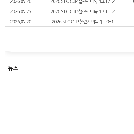
- 6단
/
2001.08.22
/
- 7단
/
2003.07.18
/
- 8단
/
2004.04.01
/
제8회 LG배세계기왕전 
호)
- 9단
/
2005.04.07
/
2005 한국바둑리그 본선
경력사항
1995년
- 제7기 기성전 본선
- 제6기 비씨카드배 본선
뉴스
- 제31기 패왕전 본선
1996년
- 제1회 LG배 세계기왕전 본선1회전
- 제31기 왕위전 본선
- 제36기 최고위전 본선
- 제4기 한국이동통신배 하이텔바둑왕전 본선
- 제40기 국수전 본선
- 제1기 박카스배 천원전 본선
- 제19기 국기전 본선