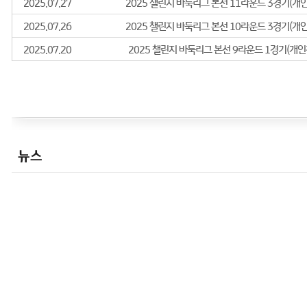
2002년
- 제7회 삼성화재배 본선
2005년
- 제2회 전자랜드배 왕중왕전 본선
2008년
-제8회 오스람배 본선
2010년
뉴스
- 제15회 삼성화재배 본선
- 제1기 KT배 본선
- 제54기 국수전 본선
2011년
- 제3회 비씨카드배 본선
- 제30기 바둑왕전 본선
- 제16기 GS칼텍스배 본선
- 제7기 십단전 본선
- 2011 KB국민은행 한국바둑리그 출전