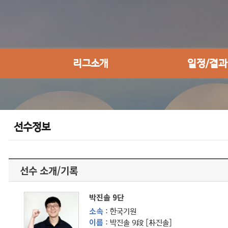
리그소개
일정/결과
선수정보
선수 소개/기록
박진솔 9단
소속
: 한국기원
이름
: 박진솔 9段 [朴진솔]