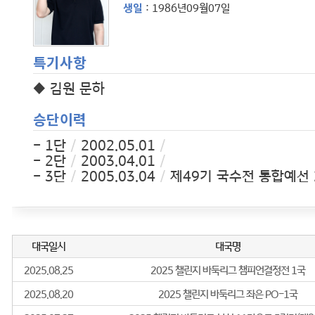
생일
: 1986년09월07일
특기사항
◆ 김원 문하
승단이력
- 1단
/
2002.05.01
/
- 2단
/
2003.04.01
/
- 3단
/
2005.03.04
/
제49기 국수전 통합예선
- 4단
/
2009.05.01
/
2009 한국바둑리그 예선
- 5단
/
2011.04.11
/
한국바둑리그
- 6단
/
2013.03.22
/
57기 국수전 예선
- 7단
/
2015.12.07
/
제21기 GS칼텍스배 예선
- 8단
/
2017.06.29
/
8단 승단
- 9단
/
2018.12.26
/
9단 승단
경력사항