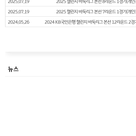
08.20 제130회 일반인 입단 대회 입단
09.13 제39기 하이원리조트배 명인전 본선 16강
(통합예선서 이세돌 9단 이김)
2012년
07.12 2단승단
2014년
02.13 3단 승단
05.28 제19기 박카스배 천원전 본선16강 진출
뉴스
08.18 2014이민배 세계신예바둑최강전 본선(2
2016년
- 2015-16 olleh배 GIGA(棋加)찬 바둑열전 본
- 2016 KB국민은행 퓨처스리그 출전
- 2016 KB국민은행 바둑리그 출전
2017년
- 2017 KB국민은행 퓨처스리그 출전
- 제36회 KBS바둑왕전 본선 32강