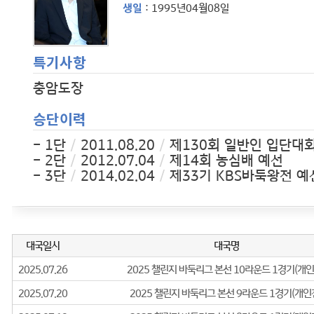
생일
: 1995년04월08일
특기사항
충암도장
승단이력
- 1단
/
2011.08.20
/
제130회 일반인 입단대
- 2단
/
2012.07.04
/
제14회 농심배 예선
- 3단
/
2014.02.04
/
제33기 KBS바둑왕전 예
- 4단
/
2016.05.22
/
2016 퓨처스리그 1R
- 5단
/
2020.10.19
/
5단 승단
- 6단
/
2024.04.17
/
6단 승단
- 7단
/
2026.03.31
/
7단 승단
경력사항
2011
07.10 제39기 하이원리조트배 명인전 통합예선