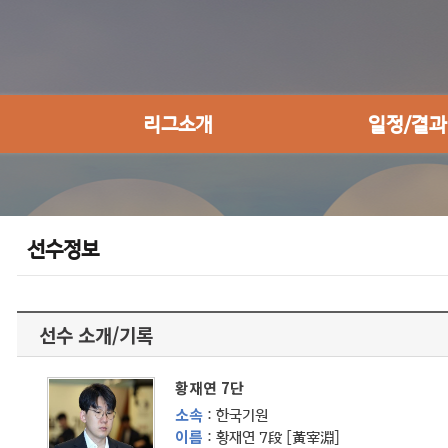
리그소개
일정/결과
선수정보
선수 소개/기록
황재연 7단
소속
: 한국기원
이름
: 황재연 7段 [黃宰淵]