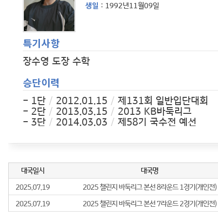
생일
: 1992년11월09일
특기사항
장수영 도장 수학
승단이력
- 1단
/
2012.01.15
/
제131회 일반입단대회
- 2단
/
2013.03.15
/
2013 KB바둑리그
- 3단
/
2014.03.03
/
제58기 국수전 예선
- 4단
/
2016.04.02
/
제21회 LG배 예선
- 5단
/
2016.12.12
/
5단 승단
- 6단
/
2022.07.04
/
6단 승단
경력사항
2012년
01.15 제131회 입단대회 입단