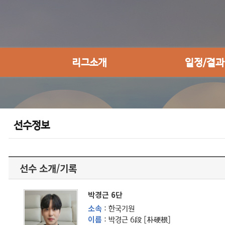
리그소개
일정/결과
선수정보
선수 소개/기록
박경근 6단
소속
: 한국기원
이름
: 박경근 6段 [朴硬根]