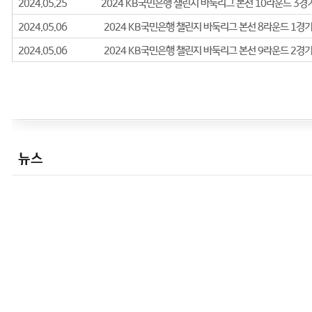
2020년
- 제5기 미래의 별 신예최강전 본선 8강
- 2020 조아바이톤 루키리그 출전
- 2020 크라운해태배 본선 32강
2021년
- 제6기 미래의 별 신예최강전 본선 8강
- 제9기 하찬석 국수배 영재최강전 준우승 ☆
- 2021 조아제약 루키리그 출전
뉴스
- 제2기 이붕배 신예 최고위전 본선 64강
2022년
- 제7기 미래의 별 신예최강전 본선 32강
- 제10기 하찬석 국수배 영재최강전 4강
- 2022 조아제약 루키리그 출전
- 제3기 이붕배 신예 최고위전 본선 64강
- 제10기 하찬석 국수배 역대 영재 왕중왕전 4강
- 2022 KB국민은행 바둑리그 출전