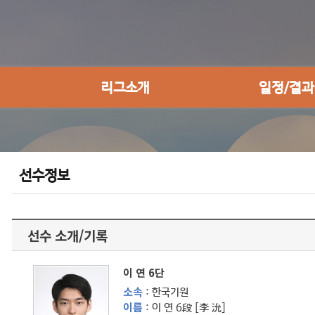
리그소개
일정/결과
선수정보
선수 소개/기록
이 연 6단
소속
: 한국기원
이름
: 이 연 6段 [李 沇]