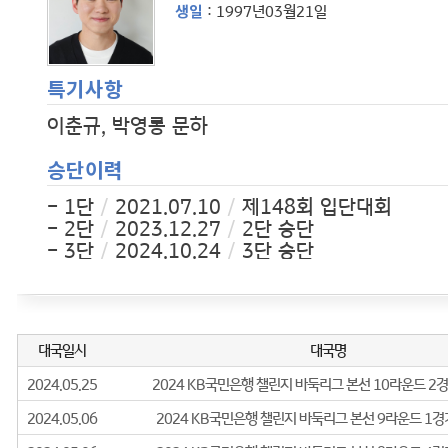
생일
: 1997년03월21일
특기사항
이춘규, 박영롱 문하
승단이력
- 1단
/
2021.07.10
/
제148회 입단대회
- 2단
/
2023.12.27
/
2단 승단
- 3단
/
2024.10.24
/
3단 승단
경력사항
2022년
- 제27기 GS칼텍스배 프로기전 본선 24강
2024년
- 제6기 안동시 백암배 바둑 오픈 최강전 본선 8