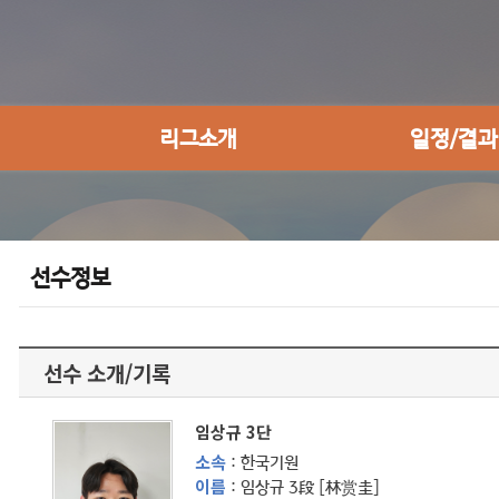
리그소개
일정/결과
선수정보
선수 소개/기록
임상규 3단
소속
: 한국기원
이름
: 임상규 3段 [林赏圭]