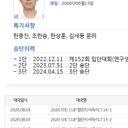
생일
: 2006년06월13일
특기사항
한종진, 조한승, 한상훈, 김세동 문하
승단이력
- 1단
/
2022.12.11
/
제152회 입단대회(연구생
- 2단
/
2023.07.31
/
2단 승단
- 3단
/
2024.04.15
/
3단 승단
- 4단
/
2025.06.27
/
4단 승단
학력사항
- 2018.02.28
/
서울 전농초등학교 졸업
경력사항
2023년