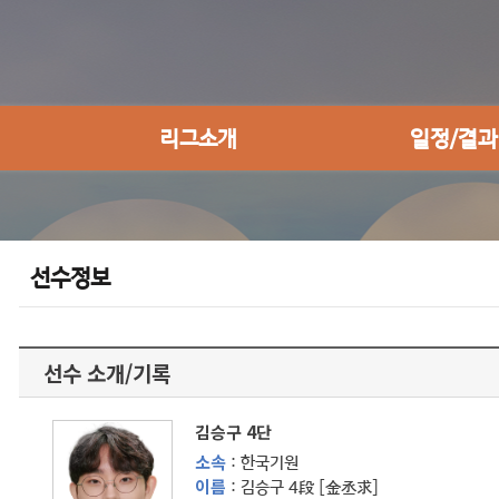
리그소개
일정/결과
선수정보
선수 소개/기록
김승구 4단
소속
: 한국기원
이름
: 김승구 4段 [金丞求]