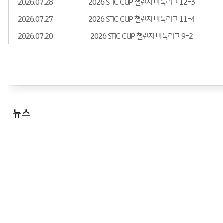
- YK건기배 본선
- 제8회 미래의 별 신예최강전 본선 8강
- 제4기 이붕배 신예 최고위전 본선 16강
- 제46기 SG배 한국일보 명인전 16강
- 2023 크라운해태배 본선 32강
- KB국민은행 한국바둑리그 출전-정관장(5지명)
2024년
- 제6기 안동시 백암배 바둑 오픈 최강전 본선 2
- 2024 양구군 국토정중앙배 밀레니엄 天元전 본
뉴스
- 제12기 하찬석 국수배 영재바둑대회 본선 4강
- 2023-2024 KB국민은행 바둑리그 출전 [정
2026년
- 제11회 글로비스배 세계바둑 U-22 우승 ★