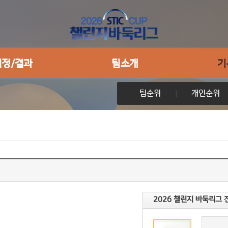
일정/결과
팀소개
기
팀순위
개인순위
2026 챌린지 바둑리그 