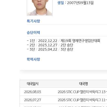
생일
: 2007년09월13일
특기사항
승단이력
- 1단
/
2022.12.22
/
제19회 영재연구생입단대회
- 2단
/
2023.12.27
/
2단 승단
- 3단
/
2025.04.22
/
3단 승단
학력사항
- 2015.02.28
/
중국 길림 동산초등학교 2학년 (2015)
경력사항
2023년
- 제4기 이붕배 신예 최고위전 준우승 ☆