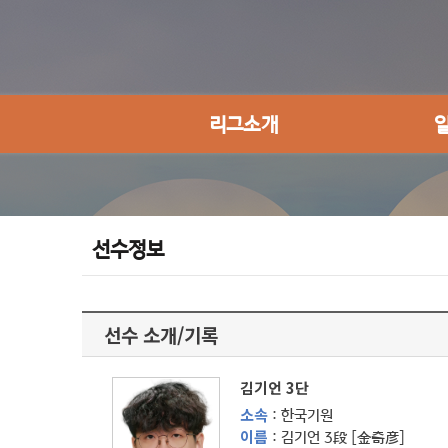
리그소개
선수정보
선수 소개/기록
김기언 3단
소속
: 한국기원
이름
: 김기언 3段 [金奇彦]