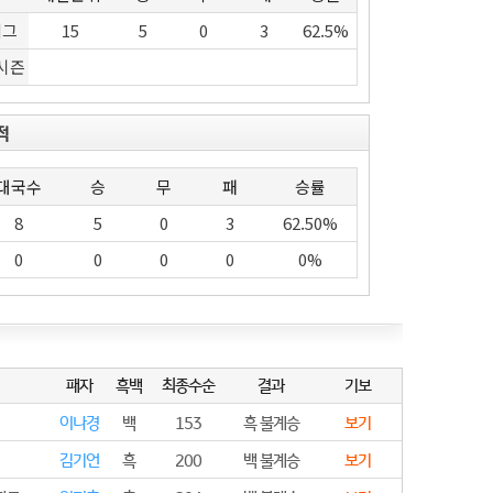
리그
15
5
0
3
62.5%
시즌
적
대국수
승
무
패
승률
8
5
0
3
62.50%
0
0
0
0
0%