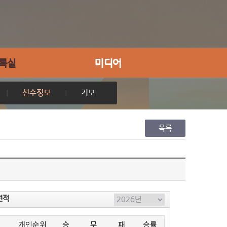
록실
미디어
선수정보
기보
목록
전적
개인순위
승
무
패
승률