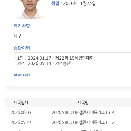
생일
: 2010년11월23일
특기사항
탁구
승단이력
- 1단
/
2024.01.17
/
제22회 15세입단대회
- 2단
/
2026.07.14
/
2단 승단
학력사항
- 2018.07.01
/
성남 송현초 2년 자퇴
경력사항
2026년
- 2026년 제14회 하찬석국수배 영재최강전 본선 8강