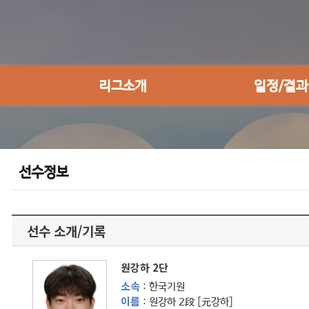
리그소개
일정/결과
선수정보
선수 소개/기록
원강하 2단
소속
: 한국기원
이름
: 원강하 2段 [元강하]