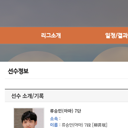
리그소개
일정/결과
선수정보
선수 소개/기록
류승민(아마) 7단
소속
:
이름
: 류승민(아마) 7段 [柳昇珉]