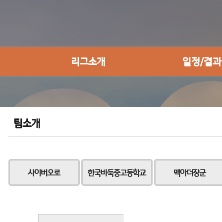
리그소개
일정/결과
팀소개
사이버오로
한국바둑중고등학교
맥아더장군