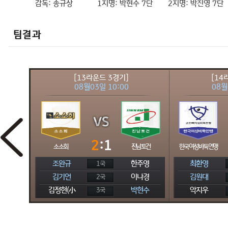
감독:
송규상
1지명:
박현수 7단
2지명:
박진영 7단
팀결과