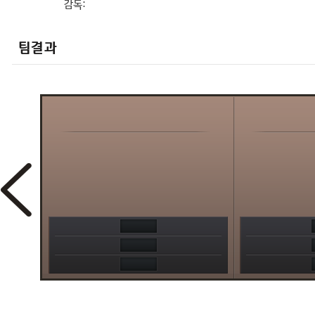
감독:
팀결과