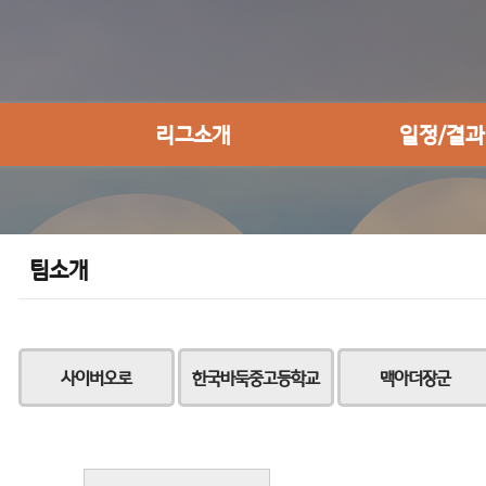
리그소개
일정/결과
팀소개
사이버오로
한국바둑중고등학교
맥아더장군