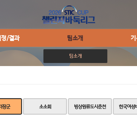
일정/결과
팀소개
기
팀소개
더장군
소소회
빙상원류도시춘천
한국여성