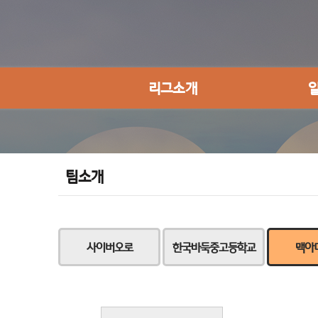
리그소개
팀소개
사이버오로
한국바둑중고등학교
맥아