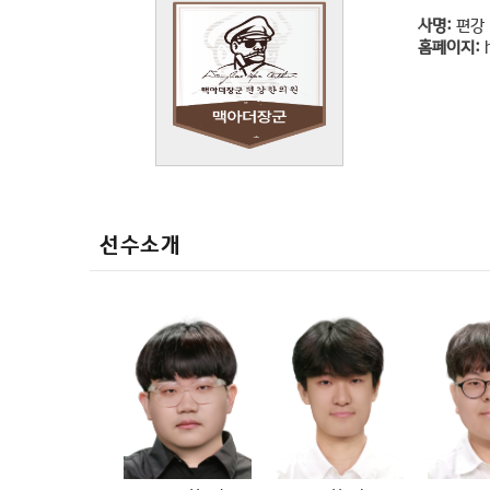
사명:
편강
홈페이지:
선수소개