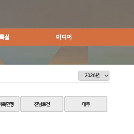
록실
미디어
바둑연맹
진남토건
대주