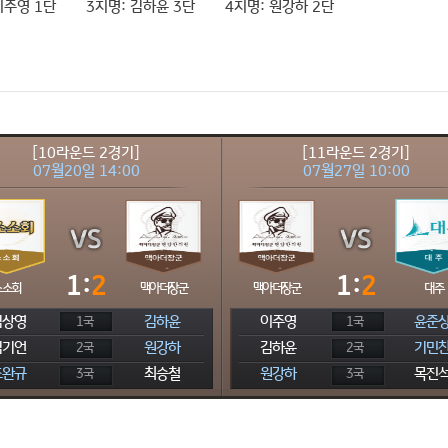
이주영 1단
3지명:
김하윤 3단
4지명:
원강하 2단