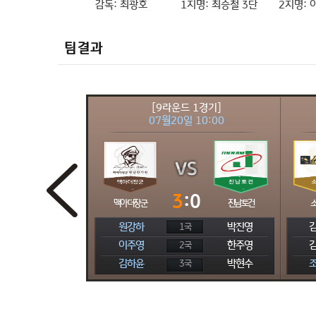
감독:
최광호
1지명:
최승철 3단
2지명:
팀결과